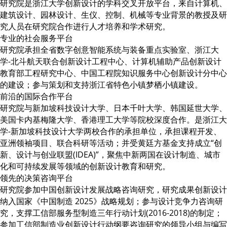
研究院是浙江大学创新设计的学科交叉开放平台，来自计算机、
建筑设计、园林设计、生仪、控制、机械等专业背景的教授及研
究人员在研究院合作进行人才培养和学术研究。
专业的社会服务平台
研究院承担全省数字创意智能系统与装备重点实验室、浙江大
学-北斗航天联合创新设计工程中心、计算机辅助产品创新设计
教育部工程研究中心、中国工程院知识服务中心创新设计分中心
的建设；参与策划和支持浙江省特色小镇梦栖小镇建设。
前沿的国际合作平台
研究院与新加坡科技设计大学、日本千叶大学、韩国延世大学、
美国卡内基梅隆大学、香港理工大学等院校深度合作。是浙江大
学-新加坡科技设计大学两校合作的承担单位，承担课程开发、
亚洲领袖项目、联合科研等活动；并受黄廷方基金支持成立“创
新、设计与创业联盟(IDEA)”，聚焦中新两国在设计制造、城市
化和可持续发展等领域的创新设计教育和研究。
领先的决策咨询平台
研究院参加中国创新设计发展战略咨询研究，研究成果创新设计
纳入国家《中国制造 2025》战略规划；参与设计竞争力咨询研
究，支撑工信部服务型制造三年行动计划(2016-2018)的制定；
参加工信部制造业创新设计行动纲要咨询研究的领导小组与编写