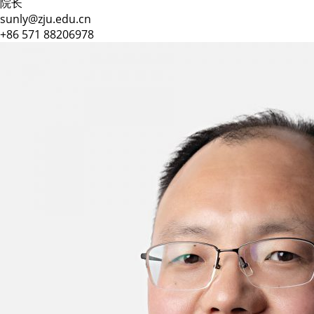
院长
sunly@zju.edu.cn
+86 571 88206978