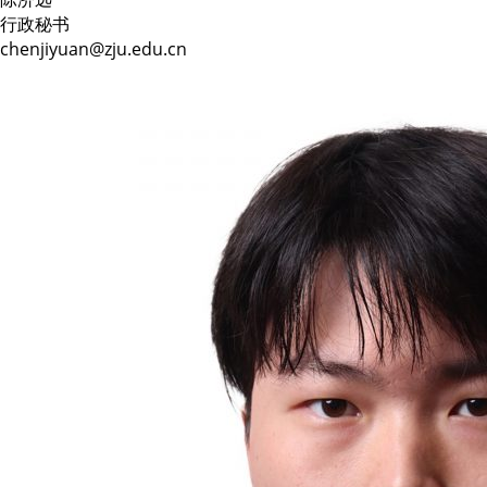
行政秘书
chenjiyuan@zju.edu.cn